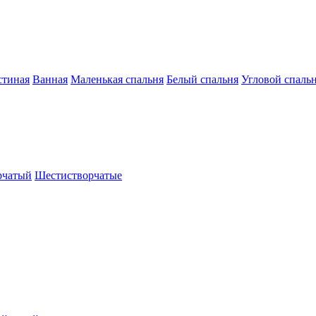
стиная
Ванная
Маленькая спальня
Белый спальня
Угловой спаль
рчатый
Шестистворчатые