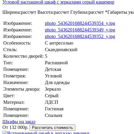
Угловой распашной шкаф с зеркалами серый кашемир
Ширина:
рассчет
Высота:
рассчет
Глубина:
рассчет
*Габариты ука
Изображение:
photo_5436201688244539354_y.jpg
Изображение:
photo_5436201688244539349_y.jpg
Изображение:
photo_5436201688244539352_y.jpg
Особенность:
С антресолью
Стиль:
Скандинавский
Количество дверей:
5
Тип:
Распашной
Помещение:
Детская
Геометрия:
Угловой
Назначение:
Для одежды
Элементы декора:
Зеркало
Цвет:
Серый
Материал:
ЛДСП
Помещение:
Гостиная
Помещение:
Спальня
Шкафы на заказ
От 132 000р.
Рассчитать стоимость