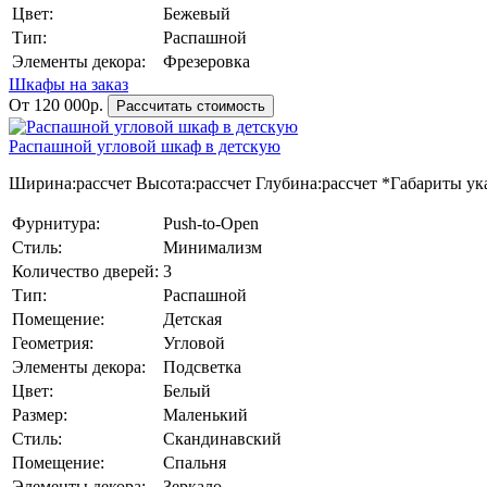
Цвет:
Бежевый
Тип:
Распашной
Элементы декора:
Фрезеровка
Шкафы на заказ
От 120 000р.
Рассчитать стоимость
Распашной угловой шкаф в детскую
Ширина:
рассчет
Высота:
рассчет
Глубина:
рассчет
*Габариты ука
Фурнитура:
Push-to-Open
Стиль:
Минимализм
Количество дверей:
3
Тип:
Распашной
Помещение:
Детская
Геометрия:
Угловой
Элементы декора:
Подсветка
Цвет:
Белый
Размер:
Маленький
Стиль:
Скандинавский
Помещение:
Спальня
Элементы декора:
Зеркало