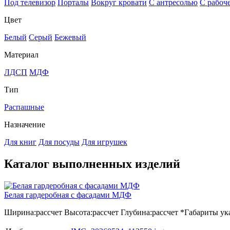
Под телевизор
Порталы
Вокруг кровати
С антресолью
С рабоч
Цвет
Белый
Серый
Бежевый
Материал
ЛДСП
МДФ
Тип
Распашные
Назначение
Для книг
Для посуды
Для игрушек
Каталог выполненных изделий
Белая гардеробная с фасадами МДФ
Ширина:
рассчет
Высота:
рассчет
Глубина:
рассчет
*Габариты ука