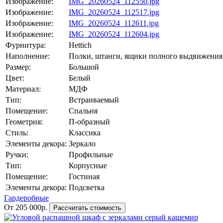
Изображение:
IMG_20260524_112550.jpg
Изображение:
IMG_20260524_112517.jpg
Изображение:
IMG_20260524_112611.jpg
Изображение:
IMG_20260524_112604.jpg
Фурнитура:
Hettich
Наполнение:
Полки, штанги, ящики полного выдвижения
Размер:
Большой
Цвет:
Белый
Материал:
МДФ
Тип:
Встраиваемый
Помещение:
Спальня
Геометрия:
П-образный
Стиль:
Классика
Элементы декора:
Зеркало
Ручки:
Профильные
Тип:
Корпусные
Помещение:
Гостиная
Элементы декора:
Подсветка
Гардеробные
От 205 000р.
Рассчитать стоимость