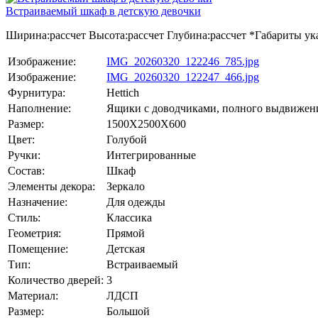
Встраиваемый шкаф в детскую девочки
Ширина:
рассчет
Высота:
рассчет
Глубина:
рассчет
*Габариты ука
Изображение:
IMG_20260320_122246_785.jpg
Изображение:
IMG_20260320_122247_466.jpg
Фурнитура:
Hettich
Наполнение:
Ящики с доводчиками, полного выдвижени
Размер:
1500Х2500Х600
Цвет:
Голубой
Ручки:
Интегрированные
Состав:
Шкаф
Элементы декора:
Зеркало
Назначение:
Для одежды
Стиль:
Классика
Геометрия:
Прямой
Помещение:
Детская
Тип:
Встраиваемый
Количество дверей:
3
Материал:
ЛДСП
Размер:
Большой