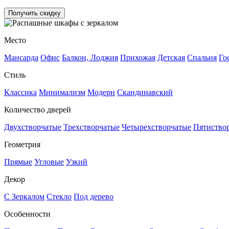
Получить скидку
Место
Мансарда
Офис
Балкон, Лоджия
Прихожая
Детская
Спальня
Го
Стиль
Классика
Минимализм
Модерн
Скандинавский
Количество дверей
Двухстворчатые
Трехстворчатые
Четырехстворчатые
Пятиство
Геометрия
Прямые
Угловые
Узкий
Декор
С Зеркалом
Стекло
Под дерево
Особенности