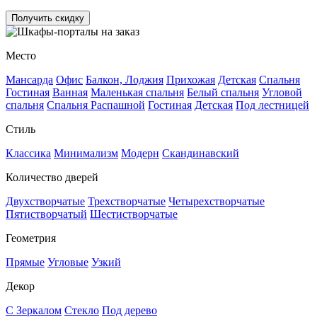
Получить скидку
Место
Мансарда
Офис
Балкон, Лоджия
Прихожая
Детская
Спальня
Гостиная
Ванная
Маленькая спальня
Белый спальня
Угловой
спальня
Спальня Распашной
Гостиная
Детская
Под лестницей
Стиль
Классика
Минимализм
Модерн
Скандинавский
Количество дверей
Двухстворчатые
Трехстворчатые
Четырехстворчатые
Пятистворчатый
Шестистворчатые
Геометрия
Прямые
Угловые
Узкий
Декор
С Зеркалом
Стекло
Под дерево