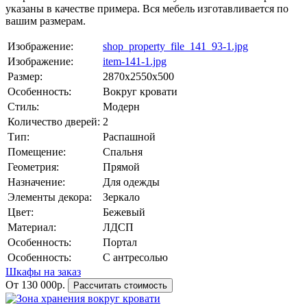
указаны в качестве примера. Вся мебель изготавливается по
вашим размерам.
Изображение:
shop_property_file_141_93-1.jpg
Изображение:
item-141-1.jpg
Размер:
2870х2550х500
Особенность:
Вокруг кровати
Стиль:
Модерн
Количество дверей:
2
Тип:
Распашной
Помещение:
Спальня
Геометрия:
Прямой
Назначение:
Для одежды
Элементы декора:
Зеркало
Цвет:
Бежевый
Материал:
ЛДСП
Особенность:
Портал
Особенность:
С антресолью
Шкафы на заказ
От 130 000р.
Рассчитать стоимость