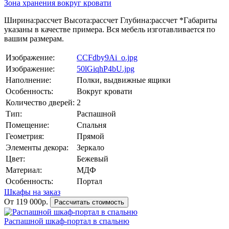
Зона хранения вокруг кровати
Ширина:
рассчет
Высота:
рассчет
Глубина:
рассчет
*Габариты
указаны в качестве примера. Вся мебель изготавливается по
вашим размерам.
Изображение:
CCFdby9Ai_o.jpg
Изображение:
50lGiqhP4bU.jpg
Наполнение:
Полки, выдвижные ящики
Особенность:
Вокруг кровати
Количество дверей:
2
Тип:
Распашной
Помещение:
Спальня
Геометрия:
Прямой
Элементы декора:
Зеркало
Цвет:
Бежевый
Материал:
МДФ
Особенность:
Портал
Шкафы на заказ
От 119 000р.
Рассчитать стоимость
Распашной шкаф-портал в спальню