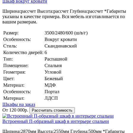
Шкаф вокруг кровати
Ширина:
рассчет
Высота:
рассчет
Глубина:
рассчет
*Габариты
указаны в качестве примера. Вся мебель изготавливается по
вашим размерам.
Размер:
3500/2480/600 (ш/в/г)
Особенность:
Вокруг кровати
Стиль:
Скандинавский
Количество дверей:
6
Тип:
Распашной
Помещение:
Спальня
Геометрия:
Угловой
Цвет:
Бежевый
Материал:
МДФ
Особенность:
Портал
Материал:
ЛДСП
Шкафы на заказ
От 120 000р.
Рассчитать стоимость
Встроенный П-образный шкаф в интерьере спальни
Ширина:
2870мм
Высота:
2550мм
Глубина:
500мм
*Габариты