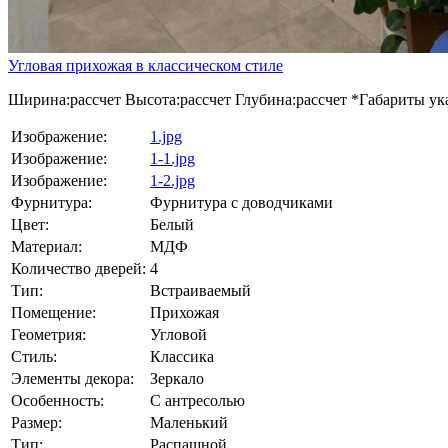
Угловая прихожая в классическом стиле
Ширина:
рассчет
Высота:
рассчет
Глубина:
рассчет
*Габариты ука
Изображение:
1.jpg
Изображение:
1-1.jpg
Изображение:
1-2.jpg
Фурнитура:
Фурнитура с доводчиками
Цвет:
Белый
Материал:
МДФ
Количество дверей:
4
Тип:
Встраиваемый
Помещение:
Прихожая
Геометрия:
Угловой
Стиль:
Классика
Элементы декора:
Зеркало
Особенность:
С антресолью
Размер:
Маленький
Тип:
Распашной