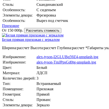
Стиль:
Скандинавский
Особенность:
С сиденьем
Элементы декора:
Фрезеровка
Особенность:
Вырез под счетчик
Прихожие
От 150 000р.
Рассчитать стоимость
Белая прямая прихожая с зеркалом
Ширина:
рассчет
Высота:
рассчет
Глубина:
рассчет
*Габариты ука
Изображение:
alex-tyson-I2GLUBq59Z4-unsplash.jpg
Изображение:
alex-tyson-TmJPpsGd0tg-unsplash.jpg
Цвет:
Белый
Материал:
ЛДСП
Количество дверей:
3
Тип:
Встраиваемый
Помещение:
Прихожая
Геометрия:
Прямой
Стиль:
Прованс
Элементы декора:
Зеркало