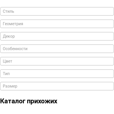
Стиль
Скандинавский
Геометрия
Классика
Угловые
Декор
Узкий
С зеркалом
Особенности
С антресолью
Цвет
С сиденьем
Белый
Тип
Серый
Встраиваемые
Размер
Малогабаритные
Каталог прихожих