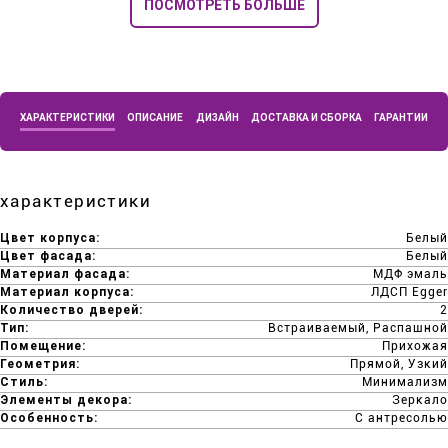
ПОСМОТРЕТЬ БОЛЬШЕ
ХАРАКТЕРИСТИКИ
ОПИСАНИЕ
ДИЗАЙН
ДОСТАВКА И СБОРКА
ГАРАНТИИ
характеристики
Цвет корпуса:
Белый
Цвет фасада:
Белый
Материал фасада:
МДФ эмаль
Материал корпуса:
ЛДСП Egger
Количество дверей:
2
Тип:
Встраиваемый, Распашной
Помещение:
Прихожая
Геометрия:
Прямой, Узкий
Стиль:
Минимализм
Элементы декора:
Зеркало
Особенность:
С антресолью