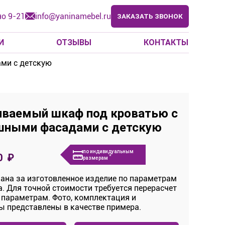
о 9-21
info@yaninamebel.ru
ЗАКАЗАТЬ ЗВОНОК
И
ОТЗЫВЫ
КОНТАКТЫ
ми с детскую
иваемый шкаф под кроватью с
шными фасадами с детскую
по индивидуальным
0 ₽
*
размерам
ана за изготовленное изделие по параметрам
. Для точной стоимости требуется перерасчет
 параметрам. Фото, комплектация и
ы представлены в качестве примера.