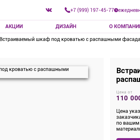
+7 (999) 197-45-77
ежедневн
АКЦИИ
ДИЗАЙН
О КОМПАНИ
Встраиваемый шкаф под кроватью с распашными фасада
МЕБЛИРОВКА КВАРТИРЫ
РАБОЧИЕ ЗОНЫ
МЕБЛИРОВКА ОФИСОВ
Е
СТЕЛЛАЖИ И ПЕРЕГОРОДКИ
Встра
БЕЛЬ
распа
шн
Цена от
110 00
Цена указ
заказчика
по вашим
материал