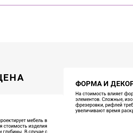
ЦЕНА
ФОРМА И ДЕКО
На стоимость влияет фо
элементов. Сложные, из
фрезеровки, рифлей треб
увеличивают время раскр
роектирует мебель в
я стоимость изделия
 глубины. В случае с