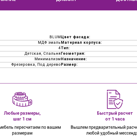
BLUM
Цвет фасада:
МДФ эмаль
Материал корпуса:
4
Тип:
Детская, Спальня
Геометрия:
Минимализм
Назначение:
Фрезеровка, Под дерево
Размер:
Любые размеры,
Быстрый расчет
шаг 1 см
от 1 часа
ебель пересчитаем по вашим
Вышлем предварительный расче
размерам
любой удобный мессенд